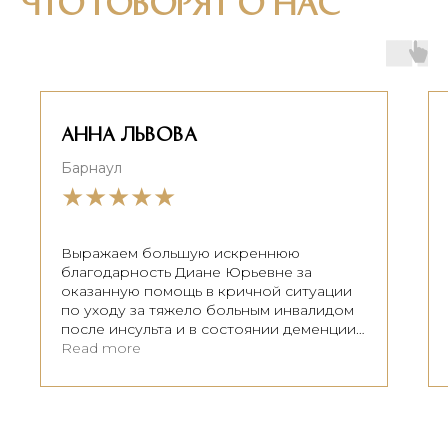
что говорят о нас
Анна львова
Барнаул
★★★★★
Выражаем большую искреннюю
благодарность Диане Юрьевне за
оказанную помощь в кричной ситуации
по уходу за тяжело больным инвалидом
после инсульта и в состоянии деменции.
Спасибо Вам за доброе сердце и
Read more
профессионализм, за индивидуальный
подход к каждому человеку, даже с
очень сложными особенностями.
Благодарим весь персонал пансионата
"Советский" за терпение, внимательное